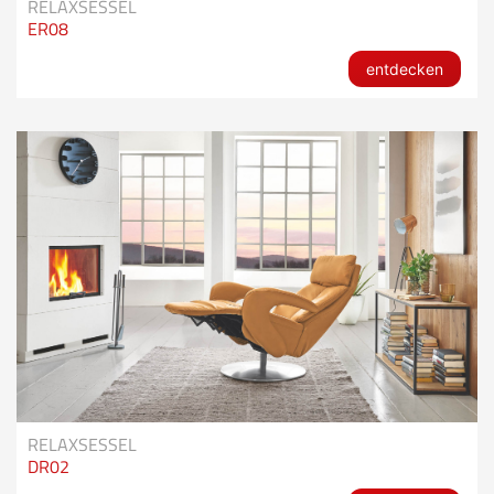
RELAXSESSEL
ER08
entdecken
RELAXSESSEL
DR02